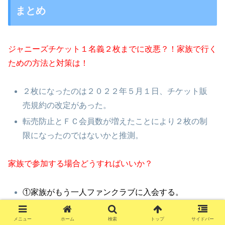
まとめ
ジャニーズチケット１名義２枚までに改悪？！家族で行く
ための方法と対策は！
２枚になったのは２０２２年５月１日、チケット販
売規約の改定があった。
転売防止とＦＣ会員数が増えたことにより２枚の制
限になったのではないかと推測。
家族で参加する場合どうすればいいか？
①家族がもう一人ファンクラブに入会する。
②ファンクラブ会員のお友達にお願いして一緒に同
メニュー
ホーム
検索
トップ
サイドバー
行させてもらう。