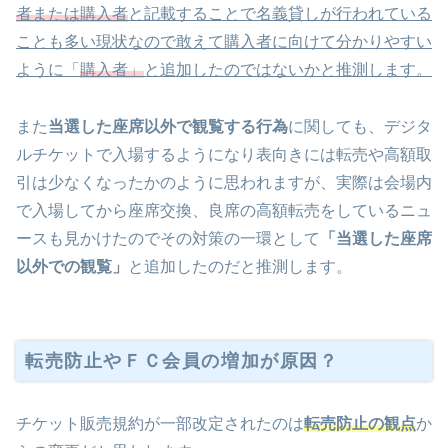
者または購入者
と記載することで名義貸しが行われている
ことも多い現状なので
敢えて購入者に向けて分かりやすい
ように「
購入者」
と追加したのではないかと推測します。
また
当選した座席以外で観覧する行為
に関しても、デジタ
ルチケットで入場するようになり表向きには転売や高額取
引は少なくなったかのように思われますが、実際は会場内
で入場してから座席交換、良席の高額転売をしているニュ
ースも見かけたのでその対策の一環として
「当選した座席
以外での観覧」
と追加したのだと推測します。
転売防止やＦＣ会員の増加が原因？
チケット販売規約が一部改定されたのは
転売防止の観点
か