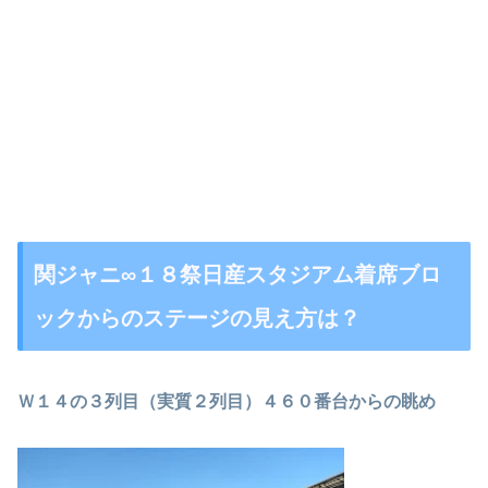
関ジャニ∞１８祭日産スタジアム着席ブロ
ックからのステージの見え方は？
Ｗ１４の３列目（実質２列目）４６０番台からの眺め