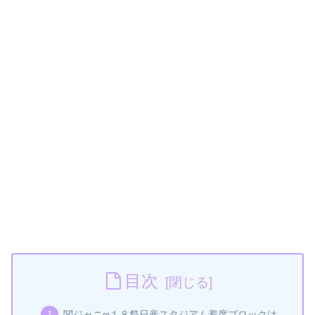
目次
関ジャニ∞１８祭日産スタジアム着席ブロックは