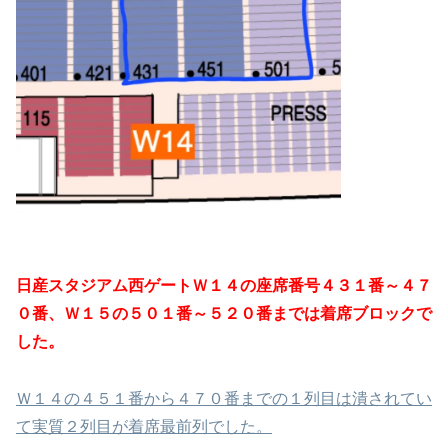
日産スタジアム西ゲートＷ１４の座席番号４３１番～４７
０番、Ｗ１５の５０１番～５２０番までは着席ブロックで
した。
Ｗ１４の４５１番から４７０番までの１列目は潰されてい
て実質２列目が着席最前列でした。